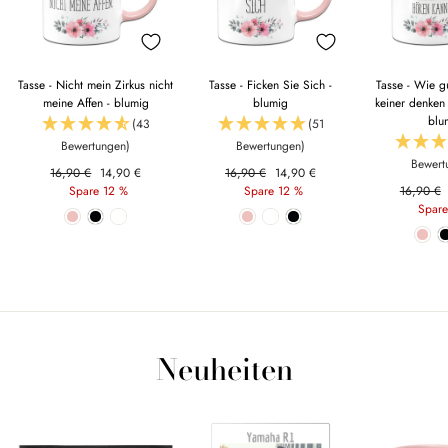
Tasse - Nicht mein Zirkus nicht
Tasse - Ficken Sie Sich -
Tasse - Wie g
meine Affen - blumig
blumig
keiner denken 
blu
(43
(51
Bewertungen)
Bewertungen)
Bewert
Normaler
16,90 €
Sonderpreis
14,90 €
Normaler
16,90 €
Sonderpreis
14,90 €
Preis
Spare 12 %
Preis
Spare 12 %
Normaler
16,90 €
Preis
Spare
Neuheiten