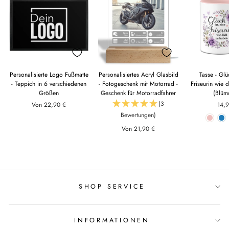
Personalisierte Logo Fußmatte
Personalisiertes Acryl Glasbild
Tasse - Glüc
- Teppich in 6 verschiedenen
- Fotogeschenk mit Motorrad -
Friseurin wie 
Größen
Geschenk für Motorradfahrer
(Blüm
(3
Von 22,90 €
14,
Bewertungen)
Von 21,90 €
SHOP SERVICE
INFORMATIONEN