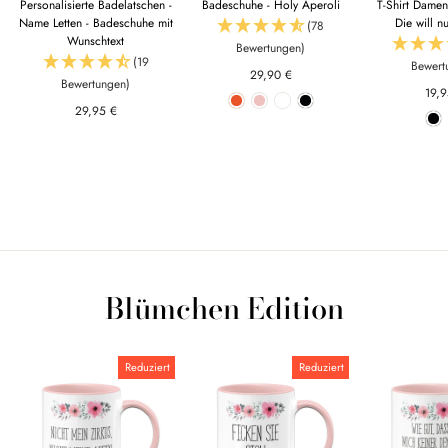
Personalisierte Badelatschen -
Badeschuhe - Holy Aperoli
T-Shirt Damen 
Name Letten - Badeschuhe mit
Die will n
(78
Wunschtext
Bewertungen)
(19
Bewert
29,90 €
Bewertungen)
19,
29,95 €
Blümchen Edition
Reduziert
Reduziert