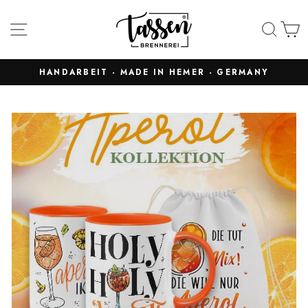
Direkt
Tassenbrennere
zum
SEITENNAVIGATION
SUC
Inhalt
HANDARBEIT - MADE IN HEMER - GERMANY
Pause
Diashow